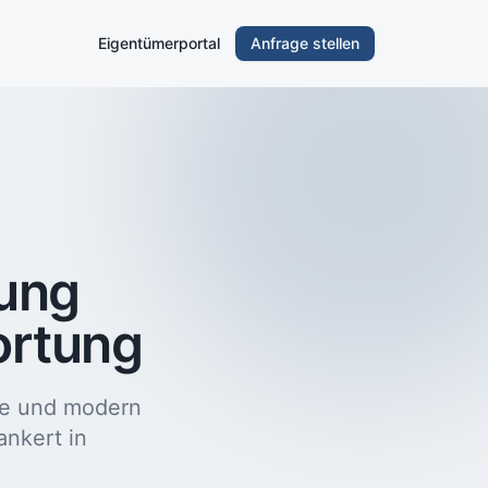
Eigentümerportal
Anfrage stellen
tung
ortung
he und modern
ankert in