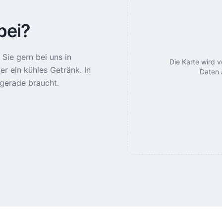
bei?
Sie gern bei uns in
Die Karte wird 
er ein kühles Getränk. In
Daten 
gerade braucht.