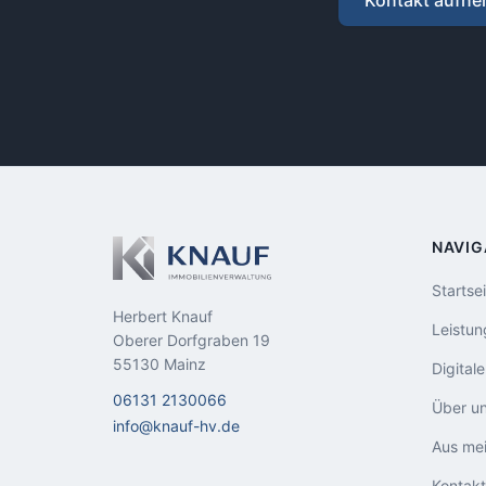
Kontakt aufn
NAVIG
Startse
Herbert Knauf
Leistu
Oberer Dorfgraben 19
55130 Mainz
Digital
06131 2130066
Über u
info@knauf-hv.de
Aus mei
Kontakt