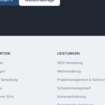
ehmen
Weitere Beiträge
ATION
LEISTUNGEN
ite
WEG-Verwaltung
ngen
Mietverwaltung
e Verwaltung
Projektmanagement & Sanieru
ns
Schadenmanagement
ner Sicht
Kostenoptimierung
Energetische Sanierung